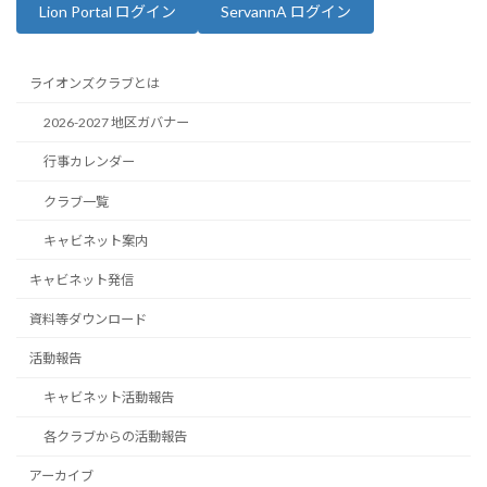
ー
ー
ー
の
Lion Portal ログイン
ServannA ログイン
ジ
ジ
ジ
ペ
ー
ライオンズクラブとは
ジ
2026-2027 地区ガバナー
送
行事カレンダー
り
クラブ一覧
キャビネット案内
キャビネット発信
資料等ダウンロード
活動報告
キャビネット活動報告
各クラブからの活動報告
アーカイブ