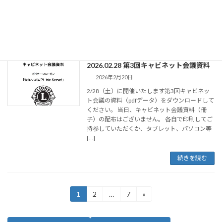
2026.04.18 第72回年次大会記念誌
2026年4月21日
続きを読む
2026.02.28 第3回キャビネット会議資料
2026年2月20日
2/28（土）に開催いたします第3回キャビネッ
ト会議の資料（pdfデータ）をダウンロードして
ください。 当日、キャビネット会議資料（冊
子）の配布はございません。 各自で印刷してご
持参していただくか、タブレット、パソコン等
[…]
続きを読む
投
1
2
…
7
»
固
固
固
定
定
定
稿
ペ
ペ
ペ