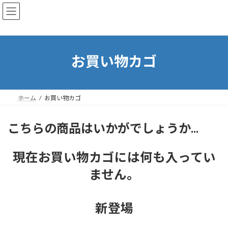
コ
ナ
ン
ビ
テ
ゲ
ン
ー
ツ
シ
へ
ョ
お買い物カゴ
ス
ン
キ
に
ッ
移
プ
動
ホーム
お買い物カゴ
こちらの商品はいかがでしょうか...
現在お買い物カゴには何も入ってい
ません。
新登場