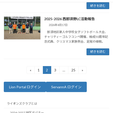
続きを読む
2025-2026 西那須野LC活動報告
2026年4月17日
那須地区新人中学校女子ソフトボール大会、
チャリティーゴルフコンペ開催、結成50周年記
念式典、クリスマス家族例会、足尾の植樹。
続きを読む
投
«
1
2
3
…
25
»
固
固
固
固
定
定
定
定
稿
ペ
ペ
ペ
ペ
ー
ー
ー
ー
の
Lion Portal ログイン
ServannA ログイン
ジ
ジ
ジ
ジ
ペ
ー
ライオンズクラブとは
ジ
2026-2027 地区ガバナー