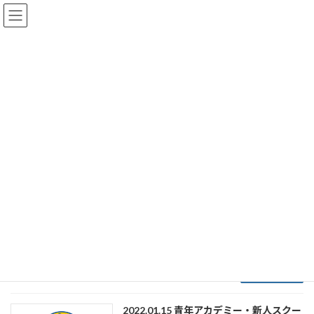
コ
ナ
ン
ビ
テ
ゲ
ン
ー
ツ
シ
へ
ョ
投稿者333B地区
ス
ン
キ
に
ッ
移
プ
動
ホーム
投稿者333B地区
2022.01.27 GAT会議
2022年1月27日
2022年1月27日(木) 護国会館「平安の間」にお
いて、リモートも活用し、コロナ対策を万全に
し、GAT会議を開催しました。
続きを読む
2022.01.15 青年アカデミー・新人スクー