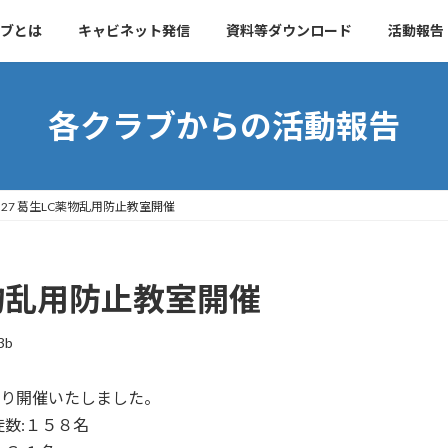
ブとは
キャビネット発信
資料等ダウンロード
活動報告
各クラブからの活動報告
01.27 葛生LC薬物乱用防止教室開催
LC薬物乱用防止教室開催
3b
より開催いたしました。
数:１５８名