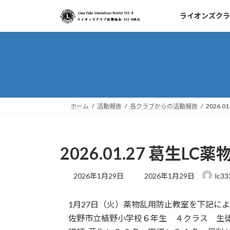
コ
ナ
ライオンズクラ
ン
ビ
テ
ゲ
ン
ー
ツ
シ
へ
ョ
ス
ン
キ
に
ッ
移
ホーム
活動報告
各クラブからの活動報告
2026.
プ
動
2026.01.27 葛生
最
2026年1月29日
2026年1月29日
lc33
終
更
1月27日（火）薬物乱用防止教室を下記に
新
日
佐野市立植野小学校６年生 ４クラス 生徒
時