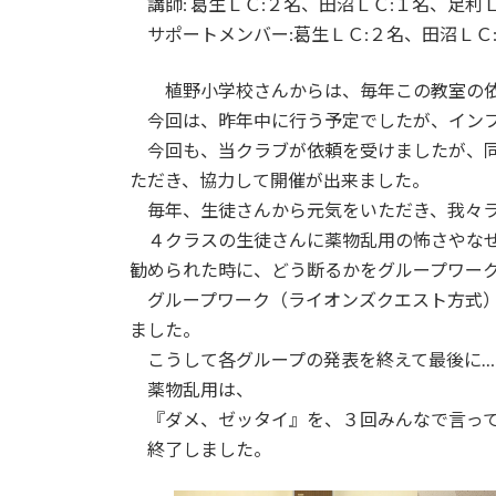
講師: 葛生ＬＣ:２名、田沼ＬＣ:１名、足利Ｌ
:
サポートメンバー:葛生ＬＣ:２名、田沼ＬＣ:
植野小学校さんからは、毎年この教室の依
今回は、昨年中に行う予定でしたが、インフ
今回も、当クラブが依頼を受けましたが、同
ただき、協力して開催が出来ました。
毎年、生徒さんから元気をいただき、我々ラ
４クラスの生徒さんに薬物乱用の怖さやなぜ
勧められた時に、どう断るかをグループワー
グループワーク（ライオンズクエスト方式）
ました。
こうして各グループの発表を終えて最後に…
薬物乱用は、
『ダメ、ゼッタイ』を、３回みんなで言っ
終了しました。