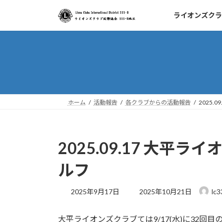
コ
ナ
ライオンズクラ
ン
ビ
テ
ゲ
ン
ー
ツ
シ
へ
ョ
ス
ン
キ
に
ッ
移
ホーム
活動報告
各クラブからの活動報告
2025
プ
動
2025.09.17 大
ルフ
最
2025年9月17日
2025年10月21日
lc3
終
更
大平ライオンズクラブては9/17(水)に32回
新