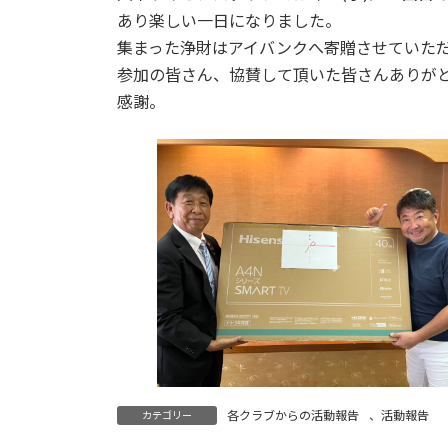
日
あり楽しい一日になりました。
時
集まった浄財はアイバンクへ寄贈させていた
:
参加の皆さん、協賛して頂いた皆さんありが
感謝。
各クラブからの活動報告
、
活動報告
カテゴリー