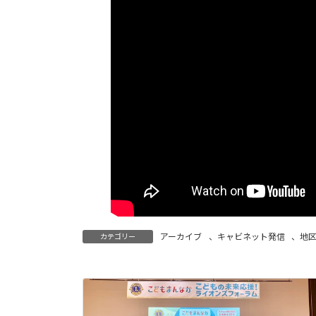
:
アーカイブ
、
キャビネット発信
、
地
カテゴリー