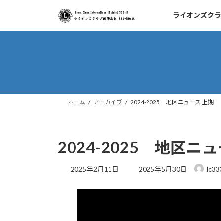
コ
ナ
ライオンズクラ
ン
ビ
テ
ゲ
ン
ー
ツ
シ
へ
ョ
ス
ン
キ
に
ッ
移
ホーム
アーカイブ
2024-2025 地区ニュース 上期
プ
動
2024-2025 地区ニ
最
2025年2月11日
2025年5月30日
lc33
終
更
新
日
時