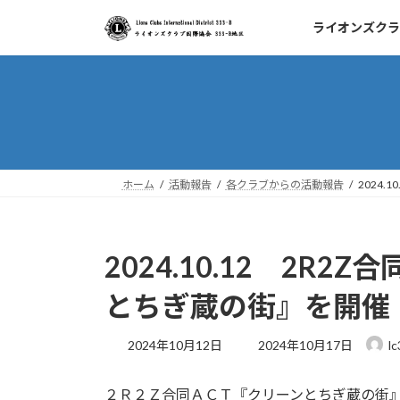
コ
ナ
ライオンズクラ
ン
ビ
テ
ゲ
ン
ー
ツ
シ
へ
ョ
ス
ン
キ
に
ッ
移
ホーム
活動報告
各クラブからの活動報告
2024
プ
動
2024.10.12 2R
とちぎ蔵の街』を開催
最
2024年10月12日
2024年10月17日
l
終
更
２Ｒ２Ｚ合同ＡＣＴ『クリーンとちぎ蔵の街
新