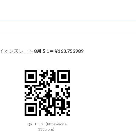
イオンズレート
8月＄1＝ ¥
163.753989
QRコード
（
https://lions-
333b.org
）