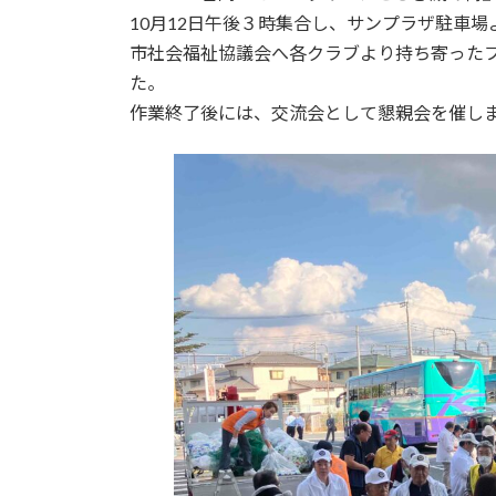
日
10月12日午後３時集合し、サンプラザ駐車
時
市社会福祉協議会へ各クラブより持ち寄った
:
た。
作業終了後には、交流会として懇親会を催し