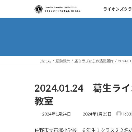
コ
ナ
ライオンズクラ
ン
ビ
テ
ゲ
ン
ー
ツ
シ
へ
ョ
ス
ン
キ
に
ッ
移
ホーム
活動報告
各クラブからの活動報告
2024
プ
動
2024.01.24 葛
教室
最
2024年1月24日
2024年1月25日
lc33
終
更
佐野市立石塚小学校 ６年生１クラス２２名
新