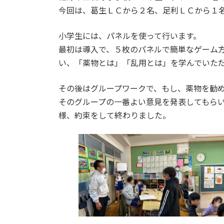
日
今回は、葛生ＬＣから２名、足利ＬＣから１
時
:
小学生には、パネルを使って行います。
最初は導入で、５枚のパネルで簡単なゲーム
い、「薬物とは」「乱用とは」を学んでいた
その後はグループワークで、もし、薬物を勧
そのグループの一番よい意見を発表してもら
様、約束をして終わりました。