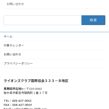
お問い合わせ
検
索:
ホーム
行事カレンダー
お問い合わせ
プライバシーポリシー
ライオンズクラブ国際協会３３３－Ｂ地区
事務局所在地
br> 〒320-0063
栃木県宇都宮市陽西町１番３７号
TEL：028-627-0012
FAX：028-627-0019
Email：cabinet@lions-333b.org