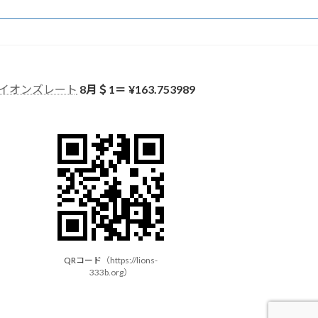
イオンズレート
8月＄1＝ ¥
163.753989
QRコード
（
https://lions-
333b.org
）