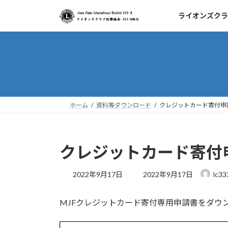
コ
ナ
ライオンズクラ
ン
ビ
テ
ゲ
ン
ー
ツ
シ
へ
ョ
ス
ン
キ
に
ッ
移
ホーム
資料等ダウンロード
クレジットカード寄付申
プ
動
クレジットカード寄付
最
2022年9月17日
2022年9月17日
lc33
終
更
MJFクレジットカード寄付専用申請書をダウ
新
日
時