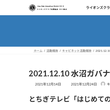
コ
ナ
ライオンズクラ
ン
ビ
テ
ゲ
ン
ー
ツ
シ
へ
ョ
ス
ン
キ
に
ッ
移
ホーム
活動報告
キャビネット活動報告
2021.1
プ
動
2021.12.10 水沼
最
2021年12月14日
2021年12月24日
キ
終
更
とちぎテレビ「はじめて
新
日
時