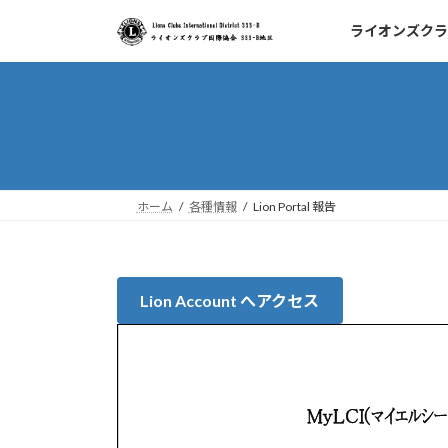
コ
ナ
ライオンズクラ
ン
ビ
テ
ゲ
ン
ー
ツ
シ
へ
ョ
ス
ン
キ
に
ッ
移
ホーム
各種情報
Lion Portal 報告
プ
動
Lion Account へアクセス