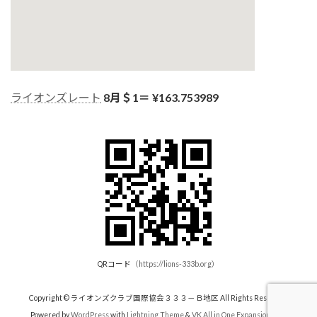
ライオンズレート
8月＄1＝ ¥
163.753989
QRコード
（
https://lions-333b.org
）
Copyright © ライオンズクラブ国際協会３３３－Ｂ地区 All Rights Reserved.
Powered by
WordPress
with
Lightning Theme
&
VK All in One Expansion Unit