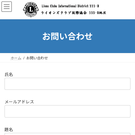
コ
ナ
ン
ビ
テ
ゲ
ン
ー
ツ
シ
へ
ョ
お問い合わせ
ス
ン
キ
に
ッ
移
プ
動
ホーム
お問い合わせ
氏名
メールアドレス
題名